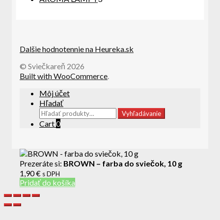
produkty
Dalšie hodnotennie na Heureka.sk
© Sviečkareň 2026
Built with WooCommerce
.
Môj účet
Hľadať
Hľadať:
Vyhľadávanie
Cart
0
Prezeráte si:
BROWN – farba do sviečok, 10 g
1,90
€
s DPH
Pridať do košíka