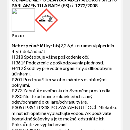
PARLAMENTU A RADY (ES) č. 1272/2008
Pozor
Nebezpečné látky:
bis(2,2,6,6-tetrametylpiperidín-
4-yl)-dekándioát
H318 Spôsobuje vážne poškodenie očí.
H361f Podozrenie z poškodzovania plodnosti.
H412 Škodlivý pre vodné organizmy, s dlhodobými
účinkami.
P201 Pred použitím sa oboznámte s osobitnými
pokynmi.
P273 Zabráňte uvoľneniu do životného prostredia.
P280 Noste ochranné rukavice/ochranný
odev/ochranné okuliare/ochranu tváre.
P305+P351+P338 PO ZASIAHNUTÍ OČÍ: Niekoľko
minút ich opatrne vyplachujte vodou. Ak používate
kontaktné šošovky a je to možné, odstráňte ich.
Pokračujte vo vyplachovaní.