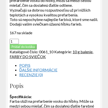
prefarbenie vosku do hĺbky, môžu sa medzi sebou
miešať, čím sa dosiahnú ďalšie odtiene.
Vyznačujú sa dobrou rozpustnosťou už pri nižších
teplotách a vysokou kvalitou prefarbenia.
Toto sú nepochybne najlepšie farbivá, ktoré sme našli.
Dodajú vašim sviečkam úžasnú hĺbku farieb.
167 na sklade
množstvo
BROWN
Pridať do košíka
-
Katalógové číslo:
0061_10
Kategórie:
10 g balenie
,
farba
FARBY DO SVIEČOK
do
sviečok,
POPIS
10
ĎALŠIE INFORMÁCIE
g
RECENZIE (0)
Popis
Špe
cifikácia:
Farba slúži na prefarbenie vosku do hĺbky. Môže sa
medzi sebou miešať, čím sa dosiahnú ďalšie farebné