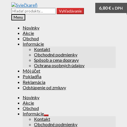
Preskočiť
Preskočiť
1,55
6,80
6,80
€
€
€
s DPH
s DPH
s DPH
na
na
Hľadať:
Vyhľadávanie
navigáciu
obsah
Menu
Novinky
Akcie
Obchod
Informácie
Kontakt
Obchodné podmienky
Spôsob a cena dopravy
Ochrana osobných údajov
Môj účet
Pokladňa
Reklamácia
Odstúpenie od zmluvy
Novinky
Akcie
Obchod
Informácie
Rozbaliť
Kontakt
podradené
Obchodné podmienky
menu