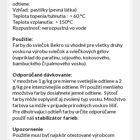
odtiene.
Vzhľad: pastilky (pevná látka)
Teplota topenia/tuhnutia : > 60 °C
Teplota vzplanutia: > 150°C
Rozpustnosť: nerozpustná vo vode
Použitie:
Farby do sviečok Bekro sú vhodné pre všetky druhy
vosku na výrobu sviečok a sviečkových gélov
(napríklad do parafínu, sójového, kokosového,
bambuckého či palmového vosku).
Odporúčané dávkovanie:
V množstve 1 g/kg pre mierne svetlejšie odtiene a 2
g/kg pre intenzívnejšie odtiene. Pri použití menšieho
množstva farby dosiahnete jemné odtiene. Sýtosť
farby môže ovplyvniť aj zvolený typ vosku. Množstvo
farbiva sa môže v prípade prírodných voskov líšiť.
Pre dlhotrvajúci odtieň farby určite odporúčame
použiť náš
stabilizátor farieb
.
Upozornenie
Použitie musí byť najskôr otestované výrobcom