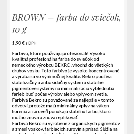
BROWN – farba do sviečok,
10 g
1,90
€
s DPH
Farbivo, ktoré používajú profesionáli! Vysoko
kvalitná profesionálna farba do sviečok od
nemeckého výrobcu BEKRO, vhodná do všetkých
druhov vosku. Toto farbivo je vysoko koncentrované
a vyrába sa vo výnimočnej kvalite. Bekro používa
stabilizačný a antioxidačný systém a stabilné
pigmentové systémy na minimalizáciu vyblednutia
farieb buď počas výroby alebo vplyvom svetla.
Farbivá Bekro sú považované za najlepšie v tomto
odvetví, pretože majú minimálny vplyv na výkon
horenia a zároveň ponúkajú stabilnú farbu, ktorú
možno znova a znova replikovať.
Farbivá Bekro sú vyrobené z organických pigmentov
a zmesi voskov, farbiacich surovín a prísad. Slúžia na