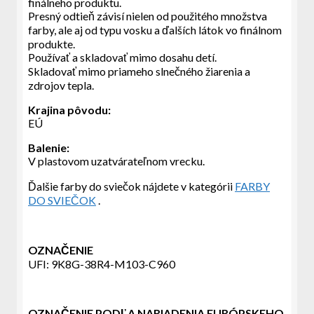
finálneho produktu.
Presný odtieň závisí nielen od použitého množstva
farby, ale aj od typu vosku a ďalších látok vo finálnom
produkte.
Používať a skladovať mimo dosahu detí.
Skladovať mimo priameho slnečného žiarenia a
zdrojov tepla.
Krajina pôvodu:
EÚ
Balenie:
V plastovom uzatvárateľnom vrecku.
Ďalšie farby do sviečok nájdete v kategórii
FARBY
DO SVIEČOK
.
OZNAČENIE
UFI: 9K8G-38R4-M103-C960
OZNAČENIE PODĽA NARIADENIA EURÓPSKEHO