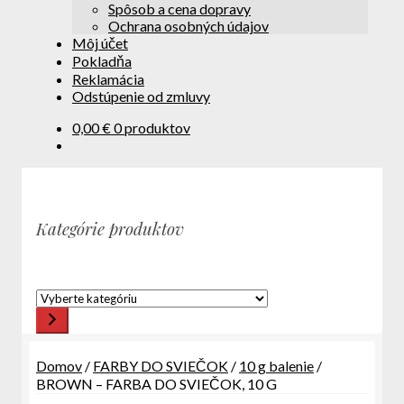
Spôsob a cena dopravy
Ochrana osobných údajov
Môj účet
Pokladňa
Reklamácia
Odstúpenie od zmluvy
0,00
€
0 produktov
Kategórie produktov
Vyberte
kategóriu
Domov
/
FARBY DO SVIEČOK
/
10 g balenie
/
BROWN – FARBA DO SVIEČOK, 10 G