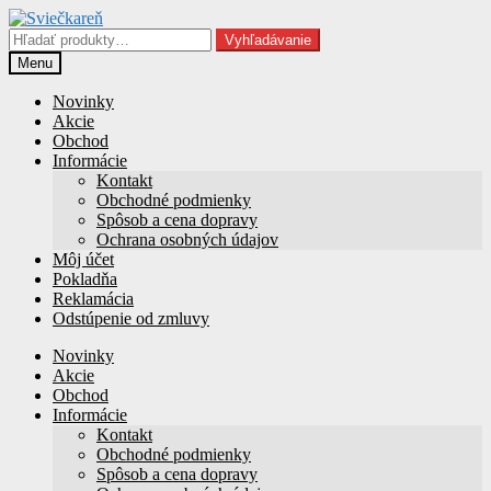
Preskočiť
Preskočiť
na
na
Hľadať:
Vyhľadávanie
navigáciu
obsah
Menu
Novinky
Akcie
Obchod
Informácie
Kontakt
Obchodné podmienky
Spôsob a cena dopravy
Ochrana osobných údajov
Môj účet
Pokladňa
Reklamácia
Odstúpenie od zmluvy
Novinky
Akcie
Obchod
Informácie
Kontakt
Obchodné podmienky
Spôsob a cena dopravy