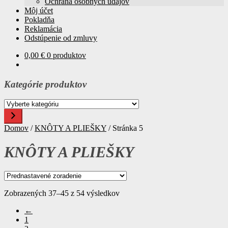
Ochrana osobných údajov
Môj účet
Pokladňa
Reklamácia
Odstúpenie od zmluvy
0,00
€
0 produktov
Kategórie produktov
Vyberte
kategóriu
Domov
/
KNÔTY A PLIEŠKY
/
Stránka 5
KNÔTY A PLIEŠKY
Zobrazených 37–45 z 54 výsledkov
←
1